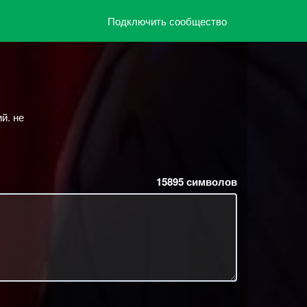
Подключить сообщество
й. не
15895
символов