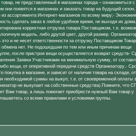
товар, не представленный в магазинах города – ознакомиться 
м они появятся в магазинах и заказать товар на будущий сезон, 
 из ассортимента Интернет-магазинов по всему миру;- Экономи
ость сделать заказ в любое удобное время, не выходя их дома.
антирована корректная отгрузка товара Поставщиком, т.е. возмо
алогичную модель, либо другой цвет, другой размер. Организато
это и не несет ответственности за отгрузку Поставщиком Товар
 и обмена нет. Не подошедшии по тем или иным причинам вещи
уппе, после пристроя вещи осуществляется возврат средств- С
авления Заявки Участниками на минимальную сумму, от состав
либо вещи, от оперативной передачи средств Организатору.- Ср
о покупка в магазине, и зависит от наличия товара на складе, о
я необходимой суммы на выкуп, т.е. от своевременной оплаты 
низатор не выкупает на собственные средства).Помните, что СП
ает Вам товар, а лишь помогает приобрести нужный Вам товар у
глашаетесь со всеми правилами и условиями группы.