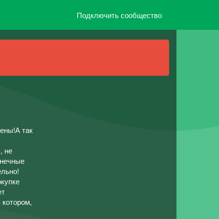
Подключить сообщество
ены!А так
 не
онечные
ельно!
окупке
ет
 котором,