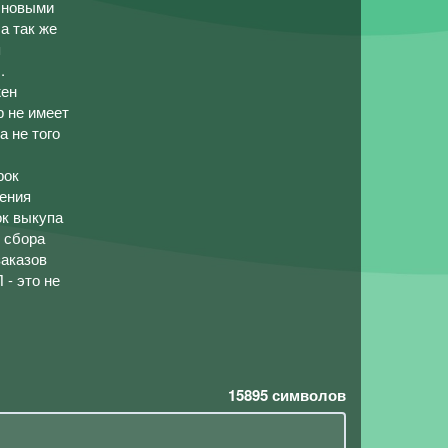
с новыми
а так же
я
.
жен
р не имеет
а не того
рок
ления
ок выкупа
т сбора
заказов
 - это не
15895
символов