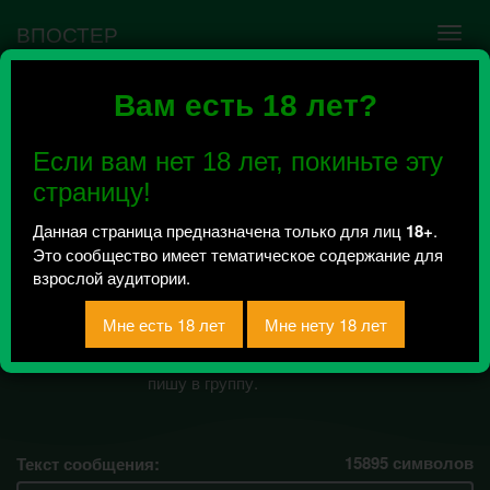
ВПОСТЕР
Вам есть 18 лет?
Ошибка VK API #5
Недействительный access_token! Администратору
Если вам нет 18 лет, покиньте эту
сообщества нужно авторизоваться на сервисе
повторно.
страницу!
Данная страница предназначена только для лиц
18+
.
Это сообщество имеет тематическое содержание для
иди нахуй.
взрослой аудитории.
Всего 0, за сегодня 0 сообщений
отправлено / Рейтинг 0
просто выговориться некому, вот и
пишу в группу.
15895
символов
Текст сообщения: