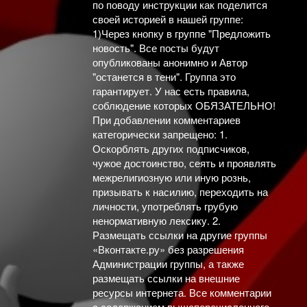
по поводу инструкции как поделится
своей историей в нашей группе:
1)Через кнопку в группе "Предложить
новость". Все посты будут
опубликованы анонимно и Автор
"останется в тени". Группа это
гарантирует. У нас есть правила,
соблюдение которых ОБЯЗАТЕЛЬНО!
При добавлении комментариев
категорически запрещено: 1.
Оскорблять других подписчиков,
чужое достоинство, сеять и проявлять
межрелигиозную или иную рознь,
призывать к насилию, переходить на
личности, употреблять грубую
ненормативную лексику. 2.
Размещать ссылки на другие группы
«Вконтакте.ру» без разрешения
Администрации группы, а также
размещать ссылки на внешние
ресурсы интернета. Все комментарии
с содержанием вышеперечисленного