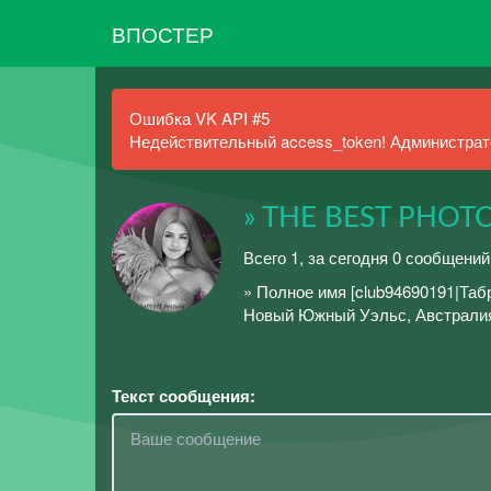
ВПОСТЕР
Ошибка VK API #5
Недействительный access_token! Администрато
» THE BEST PHOT
Всего 1, за сегодня 0 сообщений
» Полное имя [club94690191|Таб
Новый Южный Уэльс, Австралия
Текст сообщения: