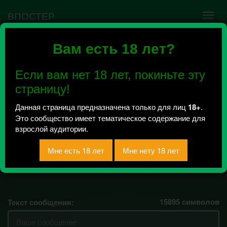
ВПОСТЕР
Вам есть 18 лет?
Ошибка VK API #5
Недействительный access_token! Администратору
Если вам нет 18 лет, покиньте эту
сообщества нужно авторизоваться на сервисе
повторно.
страницу!
Данная страница предназначена только для лиц
18+
.
Это сообщество имеет тематическое содержание для
Совместные покупки
взрослой аудитории.
в Сафакулево.
Всего 0, за сегодня 0 сообщений
отправлено / Рейтинг 0
15895
символов
Текст сообщения: