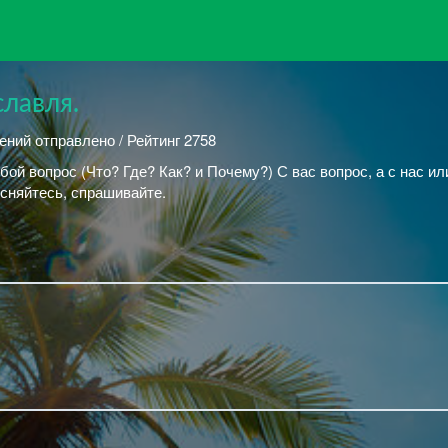
лавля.
ений отправлено / Рейтинг 2758
ой вопрос (Что? Где? Как? и Почему?) С вас вопрос, а с нас ил
есняйтесь, спрашивайте.