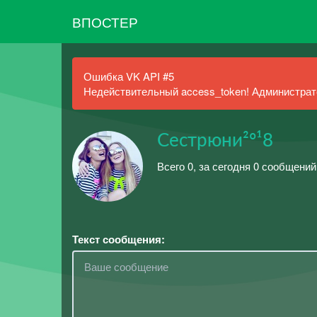
ВПОСТЕР
Ошибка VK API #5
Недействительный access_token! Администрато
Сестрюни²º¹8
Всего 0, за сегодня 0 сообщений
Текст сообщения: