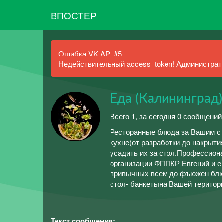
ВПОСТЕР
Ошибка VK API #5
Недействительный access_token! Администрато
Еда (Калининград)
Всего 1, за сегодня 0 сообщений
Ресторанные блюда за Вашим ст
кухне(от разработки до накрыти
усадить их за стол.Профессион
организации ФППКР Евгений и е
привычных всем до фъюжен блю
стол- банкетына Вашей територи
Текст сообщения: