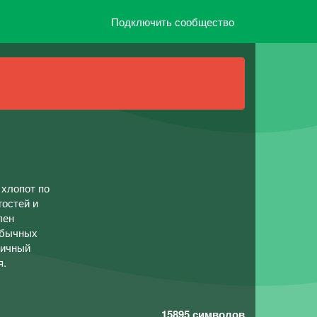
Подключить сообщество
 хлопот по
гостей и
лен
обычных
ничный
я.
15895
символов