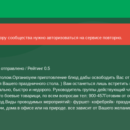
ру сообщества нужно авторизоваться на сервисе повторно.
 отправлено / Рейтинг 0.5
олом.Организуем приготовление блюд дабы освободить Вас от
я Вашего праздничного стола. ) Вам останеться лишь встретить 
ально, быстро и недорого. Руководитель группы действующий ч
го боевые товарищи, по всем вопросам тел: 900-457Готовим от 
д.Виды проводимых мероприятий:- фуршет- кофебрейк- празд
и, дома в офисе или на природе. все зависит от Вашего желани