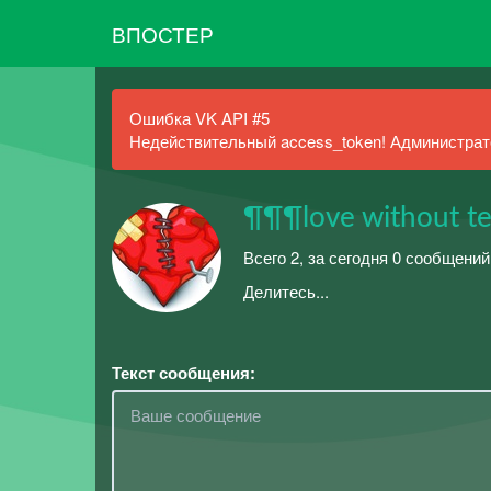
ВПОСТЕР
Ошибка VK API #5
Недействительный access_token! Администрато
¶¶¶love without t
Всего 2, за сегодня 0 сообщений
Делитесь...
Текст сообщения: