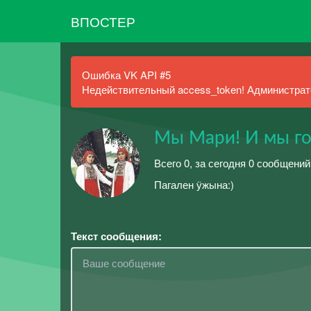
ВПОСТЕР
Ошибка VK API #5
Недействительный access_token! Администрато
Мы Мари! И мы го
Всего 0, за сегодня 0 сообщений
Пагален ӱжына:)
Текст сообщения: