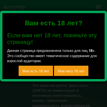
ВПОСТЕР
Вам есть 18 лет?
Ошибка VK API #5
Недействительный access_token! Администратору
Если вам нет 18 лет, покиньте эту
сообщества нужно авторизоваться на сервисе
повторно.
страницу!
Данная страница предназначена только для лиц
18+
.
Это сообщество имеет тематическое содержание для
Радужный остров.
взрослой аудитории.
18+
Всего 3, за сегодня 0 сообщений
отправлено / Рейтинг 0
Это закрытая группа. Здесь никто
(НИКТО) не комментирует в
негативном ключе внешность,
возраст, ориентацию,
национальность, вероисповедание