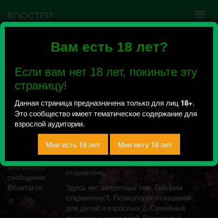
ВПОСТЕР
Вам есть 18 лет?
Ошибка VK API #5
Недействительный access_token! Администратору
Если вам нет 18 лет, покиньте эту
сообщества нужно авторизоваться на сервисе
повторно.
страницу!
Данная страница предназначена только для лиц
18+
.
Это сообщество имеет тематическое содержание для
БЕЗ ТАБУ|БЛОГ
взрослой аудитории.
ПСИХОЛОГА -
СЕКСОЛОГА
Всего 2, за сегодня 0 сообщений
отправлено
Здесь нет запретных тем. Говорим
откровенно:1. Психология отношений:
для детей и взрослых 2. Семейный
психолог и сексолог 3. Гармония в