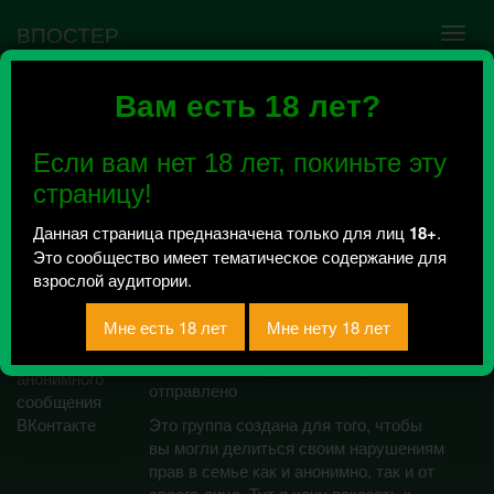
ВПОСТЕР
Вам есть 18 лет?
Ошибка VK API #5
Недействительный access_token! Администратору
Если вам нет 18 лет, покиньте эту
сообщества нужно авторизоваться на сервисе
повторно.
страницу!
Данная страница предназначена только для лиц
18+
.
Это сообщество имеет тематическое содержание для
Помощь при
взрослой аудитории.
нарушении прав
ребенка в семье
Всего 3, за сегодня 0 сообщений
отправлено
Это группа создана для того, чтобы
вы могли делиться своим нарушениям
прав в семье как и анонимно, так и от
своего лица. Тут я хочу показать к