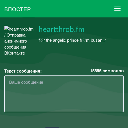
ВПОСТЕР
heartthrob.fm
f♡r the angelic prince fr♡m busan .ᐟ
15895
символов
Текст сообщения: