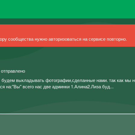
ру сообщества нужно авторизоваться на сервисе повторно.
й отправлено
ы будем выкладывать фотографии,сделанные нами. так как мы н
я на:"Вы" всего нас две админки 1.Алина2.Лиза буд...