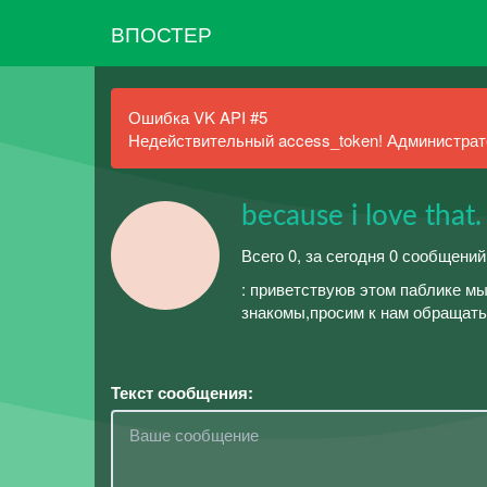
ВПОСТЕР
Ошибка VK API #5
Недействительный access_token! Администрато
because i love that.
Всего 0, за сегодня 0 сообщени
: приветствуюв этом паблике м
знакомы,просим к нам обращатьс
Текст сообщения: