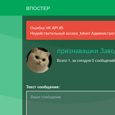
ВПОСТЕР
Ошибка VK API #5
Недействительный access_token! Администрато
признавашки Зав
Всего 1, за сегодня 0 сообщени
Текст сообщения: