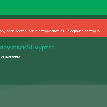
ру сообщества нужно авторизоваться на сервисе повторно.
одоуковск&Емуртла
й отправлено