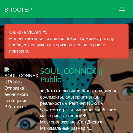
ВПОСТЕР
Ошибка VK API #5
Недействительный access_token! Администратору
сообщества нужно авторизоваться на сервисе
повторно.
SOUL_CONNEX ||
Public
★ Дата открытия:★ Жанр: ориджинал,
соулмейты, альтернативная
реальность★ Рейтинг: NC-21★
Система игры: эпизодическая★ Гейм
мастеринг: активный★
Местоположение: Сан-Диего★
Минимальный размер п...