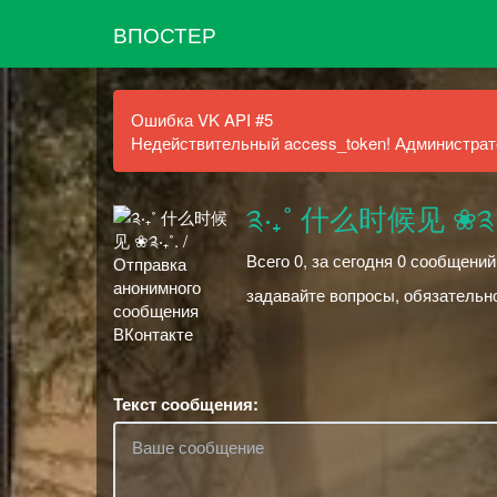
ВПОСТЕР
Ошибка VK API #5
Недействительный access_token! Администрато
༉‧₊˚ 什么时候见 ❀༉‧₊
Всего 0, за сегодня 0 сообщени
задавайте вопросы, обязательно
Текст сообщения: