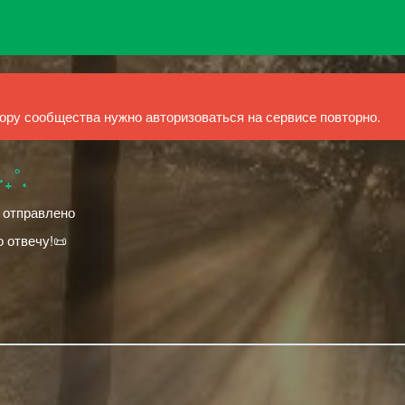
ру сообщества нужно авторизоваться на сервисе повторно.
˚.
й отправлено
 отвечу!📜