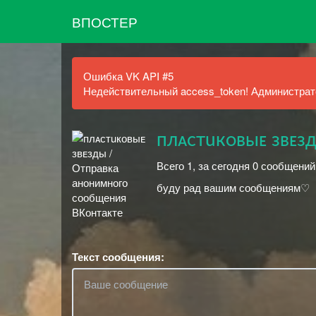
ВПОСТЕР
Ошибка VK API #5
Недействительный access_token! Администрато
плᴀᴄтuкᴏвыᴇ звᴇз
Всего 1, за сегодня 0 сообщени
буду рад вашим сообщениям♡
Текст сообщения: