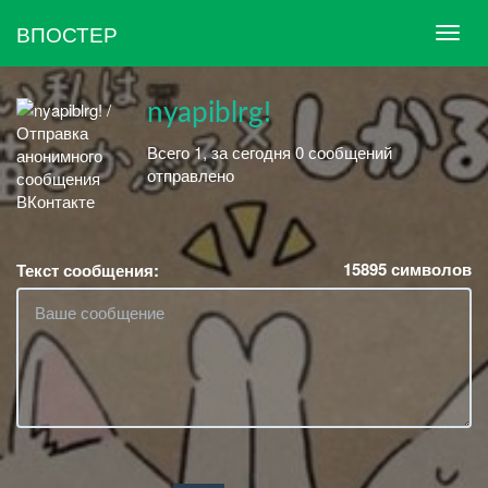
ВПОСТЕР
nyapiblrg!
Всего 1, за сегодня 0 сообщений
отправлено
15895
символов
Текст сообщения: