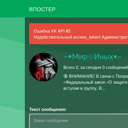
ВПОСТЕР
Ошибка VK API #5
Недействительный access_token! Администрато
~•Мир☆Иных•~
Всего 2, за сегодня 0 сообщени
🔞 ВНИМАНИЕ! В связи с Попра
«Федеральный закон «О защите 
вступая в группу, В...
Текст сообщения: