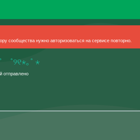
ру сообщества нужно авторизоваться на сервисе повторно.
୨୧˚ ˚୨୧⋆｡˚ ⋆
ий отправлено