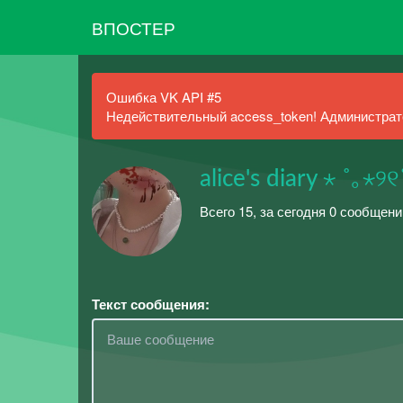
ВПОСТЕР
Ошибка VK API #5
Недействительный access_token! Администрато
alice's diary ⋆ ˚｡⋆
Всего 15, за сегодня 0 сообщен
Текст сообщения: