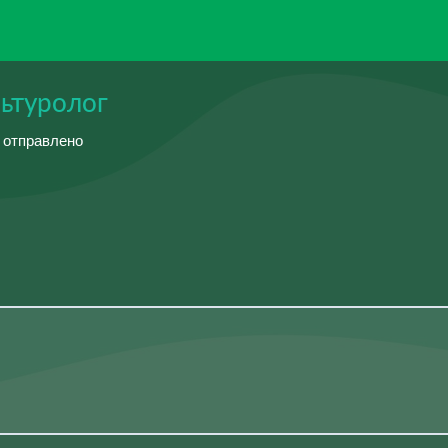
льтуролог
й отправлено