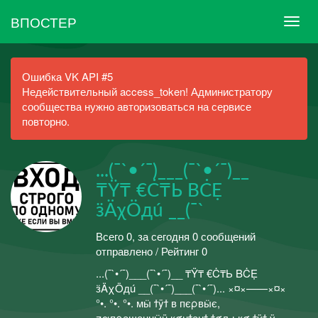
ВПОСТЕР
Ошибка VK API #5
Недействительный access_token! Администратору
сообщества нужно авторизоваться на сервисе
повторно.
...(¯`•´¯)___(¯`•´¯)__
₸Ÿ₸ €Ċ₸Ь BĊẸ
ӟÄχÖдú __(¯`
Всего 0, за сегодня 0 сообщений
отправлено / Рейтинг 0
...(¯`•´¯)___(¯`•´¯)__ ₸Ÿ₸ €Ċ₸Ь BĊẸ
ӟÄχÖдú __(¯`•´¯)___(¯`•´¯)... ×¤×——×¤×
°•. °•. °•. мӹ ϯÿϯ в пєρвӹє,
ʓαпρєщєннӹü кσнϯєнϯ ϯσԉькσ ϯÿϯ ÿ