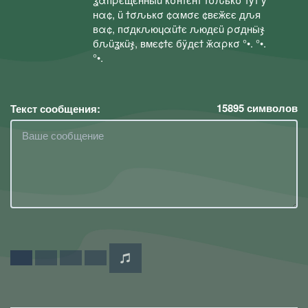
нα¢, ü ϯσԉькσ ¢αмσє ¢вєӂєє дԉя
вα¢, пσдкԉюɥαüϯє ԉюдєü ρσднӹჯ
бԉüʓкüჯ, вмє¢ϯє бÿдєϯ ӂαρкσ °•. °•.
°•.
15895
символов
Текст сообщения: