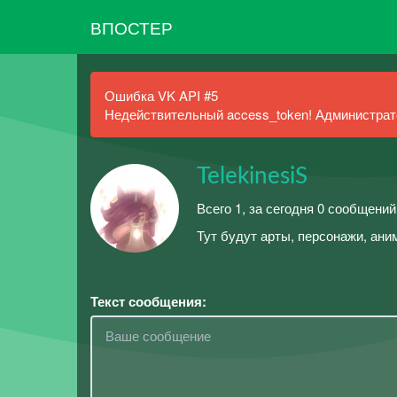
ВПОСТЕР
Ошибка VK API #5
Недействительный access_token! Администрато
TelekinesiS
Всего 1, за сегодня 0 сообщени
Тут будут арты, персонажи, ани
Текст сообщения: