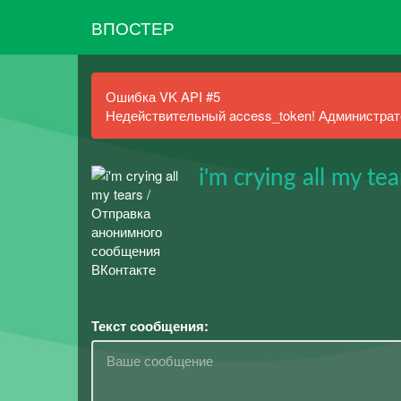
ВПОСТЕР
Ошибка VK API #5
Недействительный access_token! Администрато
i'm crying all my tea
Текст сообщения: