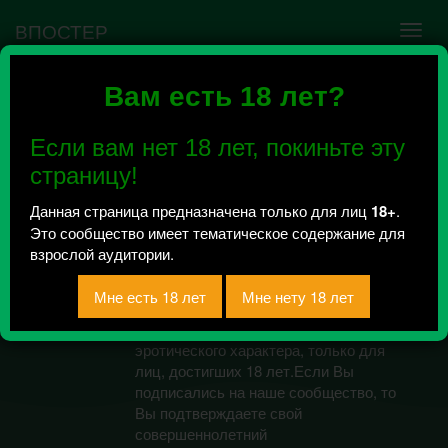
ВПОСТЕР
Вам есть 18 лет?
Ошибка VK API #5
Недействительный access_token! Администратору
Если вам нет 18 лет, покиньте эту
сообщества нужно авторизоваться на сервисе
повторно.
страницу!
Данная страница предназначена только для лиц
18+
.
Это сообщество имеет тематическое содержание для
baby, you're sexy
взрослой аудитории.
Всего 0, за сегодня 0 сообщений
отправлено
Данная группа содержит материалы
эротического характера, только для
лиц, достигших 18 лет.Если Вы
подписались на наше сообщество, то
Вы подтверждаете свой
совершеннолетний