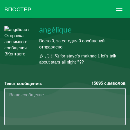
ВПОСТЕР
angélique
Всего 0, за сегодня 0 сообщений
отправлено
彡 ₊ ˚̩̥̩̥ ⊹ 🪐 for stayc's maknae j. let's talk
about stars all night ???
15895
символов
Текст сообщения: