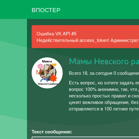
ВПОСТЕР
Ошибка VK API #5
Недействительный access_token! Администрато
Мамы Невского р
Всего 18, за сегодня 0 сообщен
Есть вопрос, но хотите задать е
вопрос 100% анонимно, так, что
несколько простых правил и скор
ценят вежливое обращение, без 
отправляются в 100 летнее пут
Текст сообщения: