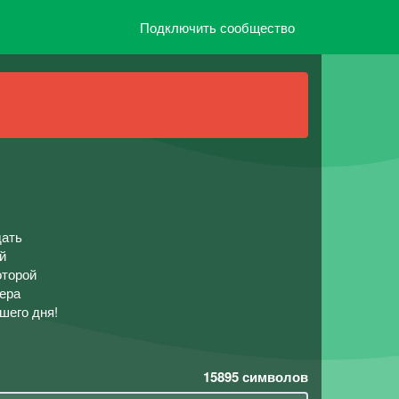
Подключить сообщество
дать
й
оторой
тера
шего дня!
15895
символов