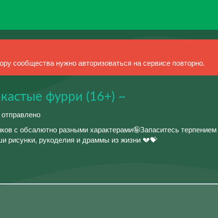
ру сообщества нужно авторизоваться на сервисе повторно.
ыкастые фурри (16+) ~
й отправлено
иков с обсалютно разными характерами🤪Запаситесь терпением 
и рисунки, рукоделия и драммы из жизни 💔💝