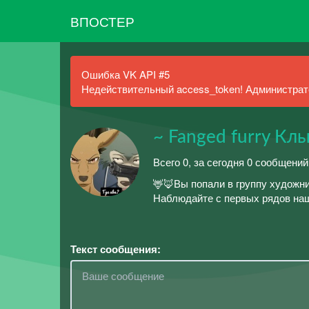
ВПОСТЕР
Ошибка VK API #5
Недействительный access_token! Администрато
~ Fanged furry Кл
Всего 0, за сегодня 0 сообщени
🦌🦊Вы попали в группу художн
Наблюдайте с первых рядов наш
Текст сообщения: