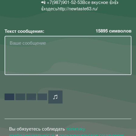
📲 +7(987)901-52-53Все вкусное 👍👍
👍здесьhttp://newtaste63.ru/
15895
символов
Текст сообщения:
Вы обязуетесь соблюдать
политику
конфиденциальности
и
пользовательское соглашение