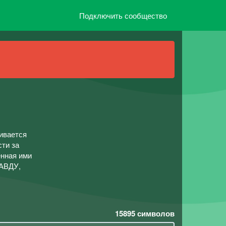
Подключить сообщество
чивается
ти за
енная ими
АВДУ,
15895
символов