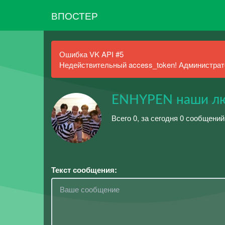
ВПОСТЕР
Ошибка VK API #5
Недействительный access_token! Администрато
ENHYPEN наши л
Всего 0, за сегодня 0 сообщени
Текст сообщения: