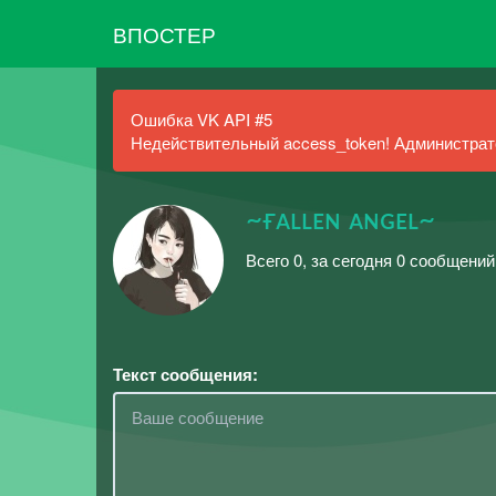
ВПОСТЕР
Ошибка VK API #5
Недействительный access_token! Администрато
~ғᴀʟʟᴇɴ ᴀɴɢᴇʟ~
Всего 0, за сегодня 0 сообщени
Текст сообщения: