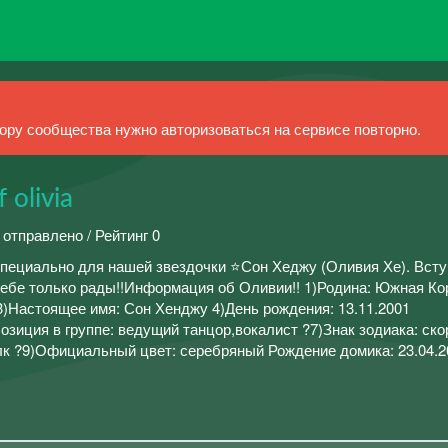
ру сообщества нужно авторизоваться на сервисе повторно.
 olivia
 отправлено / Рейтинг 0
 специально для нашей звездочки ⭐Сон Хеджу (Оливия Хе). Всту
тебе только рады!!Информация об Оливии!! 1)Родина: Южная Ко
3)Настоящее имя: Сон Хенджу 4)День рождения: 13.11.2001
озиция в группе: ведущий танцор,вокалист ?7)Знак зодиака: ско
 ?9)Официальный цвет: серебряный Рождение домика: 23.04.2