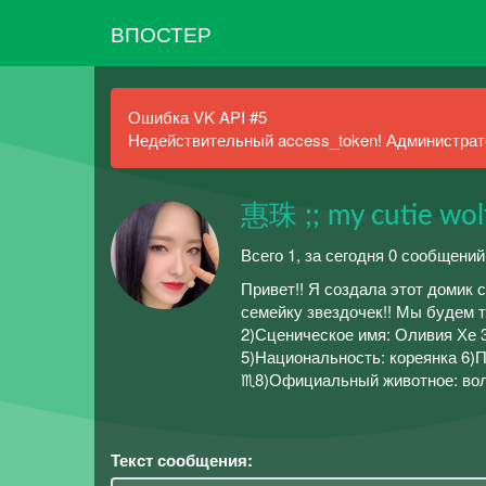
ВПОСТЕР
Ошибка VK API #5
Недействительный access_token! Администрато
惠珠 ;; my cutie wolf
Всего 1, за сегодня 0 сообщений
Привет!! Я создала этот домик
семейку звездочек!! Мы будем 
2)Сценическое имя: Оливия Хе 
5)Национальность: кореянка 6)П
♏8)Официальный животное: волк
Текст сообщения: