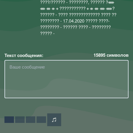
????/?????? - ????????, ?????? ?︎ᚔ
ᚓ ᚒ ᚑ ᚐ ??????????? ᚐ ᚑ ᚒ ᚓ ᚔ?︎
?????? - ???? ????????????? ???? ??
???????? - 17.04.2020 ????? ????-
???????? - ?????? ???? - ????????
????? -
15895
символов
Текст сообщения: