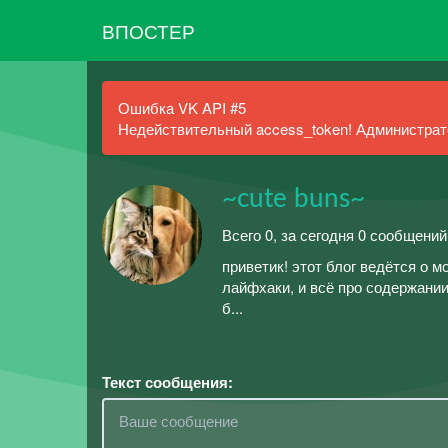
ВПОСТЕР
Ошибка VK API #5
Недействительный access_token! Администрато
~cute buns~
Всего 0, за сегодня 0 сообщени
приветик! этот блог ведётся о 
лайфхаки, и всё про содержани
б...
Текст сообщения: