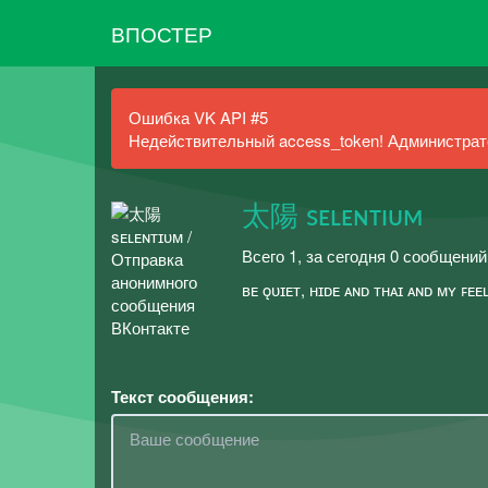
ВПОСТЕР
Ошибка VK API #5
Недействительный access_token! Администрато
太陽 sᴇʟᴇɴᴛɪᴜᴍ
Всего 1, за сегодня 0 сообщений
ʙᴇ ǫᴜɪᴇᴛ, ʜɪᴅᴇ ᴀɴᴅ ᴛʜᴀɪ ᴀɴᴅ ᴍʏ ꜰᴇ
Текст сообщения: