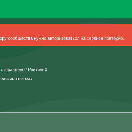
ру сообщества нужно авторизоваться на сервисе повторно.
 отправлено / Рейтинг 0
ᴇʟɪɴɢs ᴀɴᴅ ᴅʀᴇᴀᴍs