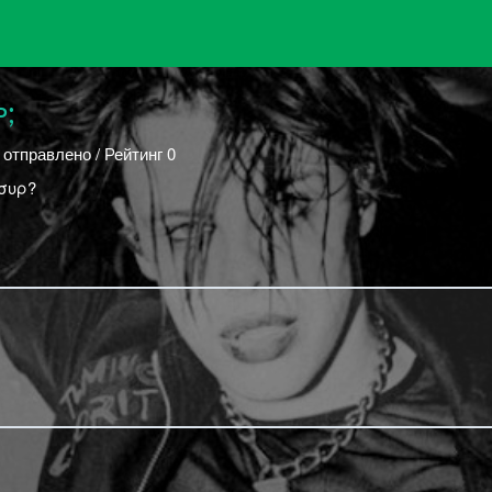
ᴘ;
 отправлено / Рейтинг 0
ѕσυρ?