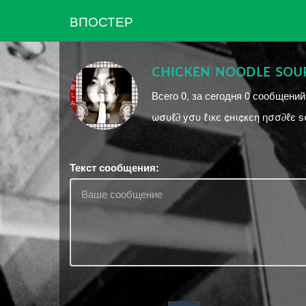
ВПОСТЕР
ᴄʜɪᴄᴋᴇɴ ɴᴏᴏᴅʟᴇ sᴏᴜ
Всего 0, за сегодня 0 сообщений
ωσυℓ∂ уσυ ℓιкє ¢нι¢кєη ησσ∂ℓє 
Текст сообщения: