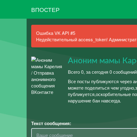
ВПОСТЕР
Ошибка VK API #5
Недействительный access_token! Администрато
Аноним мамы Кар
Всего 0, за сегодня 0 сообщений
Все посты публикуются через а
можете поделиться чем угодно,з
публикуется,оскорбительные по
нарушение бан навсегда.
Текст сообщения: