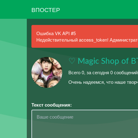
ВПОСТЕР
Ошибка VK API #5
Недействительный access_token! Администрато
♡ Magic Shop of B
Всего 0, за сегодня 0 сообщени
Очень надеемся, что наше твор
Текст сообщения: