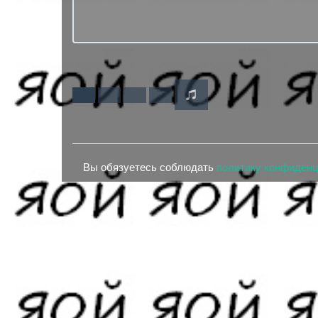
Вы обязуетесь соблюдать
политику конфиден