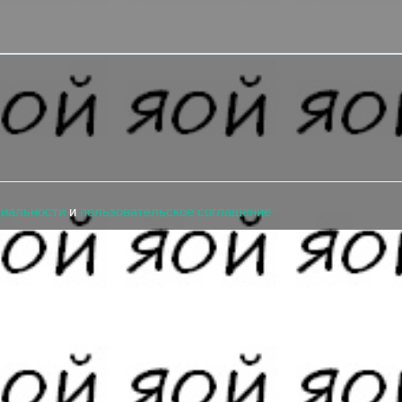
циальности
и
пользовательское соглашение