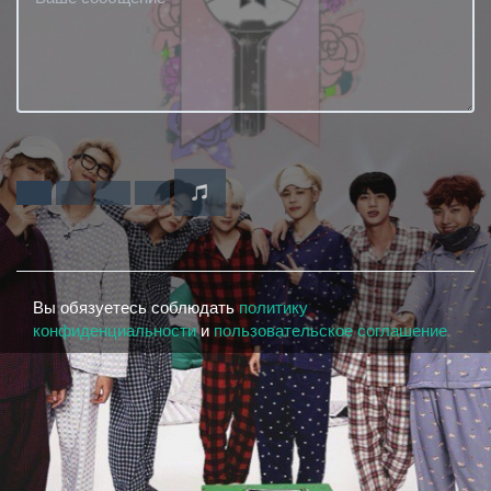
Вы обязуетесь соблюдать
политику
конфиденциальности
и
пользовательское соглашение