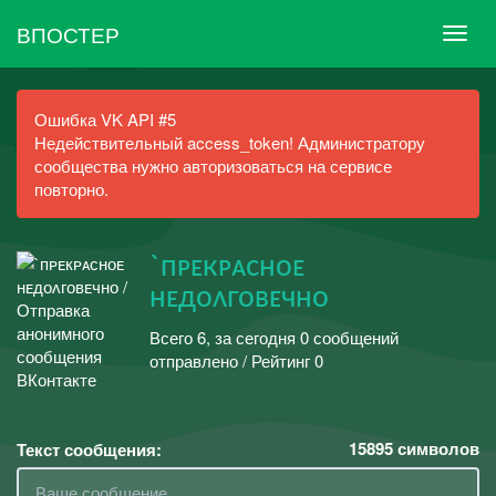
ВПОСТЕР
Ошибка VK API #5
Недействительный access_token! Администратору
сообщества нужно авторизоваться на сервисе
повторно.
`пᴘᴇкᴘᴀсноᴇ
нᴇдоᴧговᴇчно
Всего 6, за сегодня 0 сообщений
отправлено / Рейтинг 0
15895
символов
Текст сообщения: