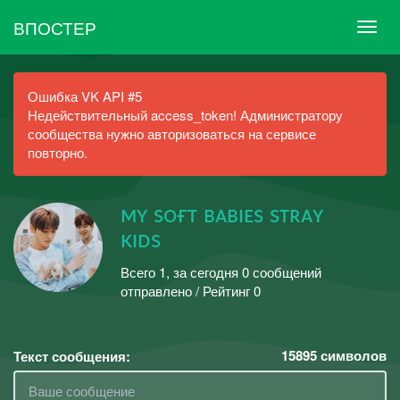
ВПОСТЕР
Ошибка VK API #5
Недействительный access_token! Администратору
сообщества нужно авторизоваться на сервисе
повторно.
ᴍʏ sᴏғᴛ ʙᴀʙɪᴇs sᴛʀᴀʏ
ᴋɪᴅs
Всего 1, за сегодня 0 сообщений
отправлено / Рейтинг 0
15895
символов
Текст сообщения: