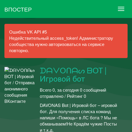
ВПОСТЕР
Ошибка VK API #5
Недействительный access_token! Администратору
сообщества нужно авторизоваться на сервисе
повторно.
ᗪᗩᐯOᑎᗩᔕ ᗷOT |
Игровой бот
Всего 0, за сегодня 0 сообщений
отправлено / Рейтинг 0
DAVONAS Bot | Игровой бот – игровой
бот. Для получения списка команд
напиши «Помощь» в ЛС бота ? Мы не
обманываем!Не Крадём чужие Посты
и т.к.д.