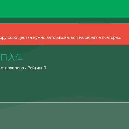
ру сообщества нужно авторизоваться на сервисе повторно.
丌口入仨
 отправлено / Рейтинг 0