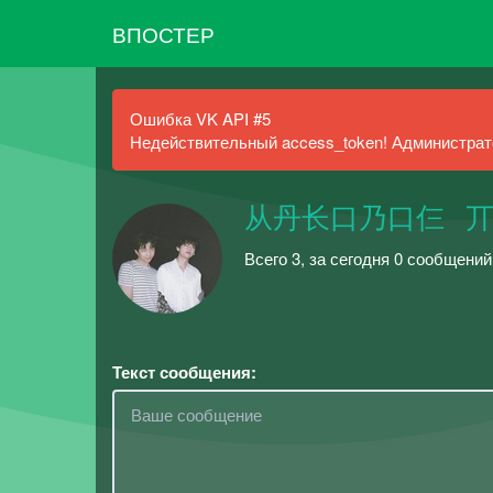
ВПОСТЕР
Ошибка VK API #5
Недействительный access_token! Администрато
从丹⻓口乃口仨⠀
Всего 3, за сегодня 0 сообщений
Текст сообщения: