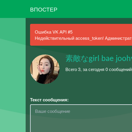
ВПОСТЕР
Ошибка VK API #5
Недействительный access_token! Администрато
素敵なgirl bae jooh
Всего 3, за сегодня 0 сообщений
Текст сообщения: