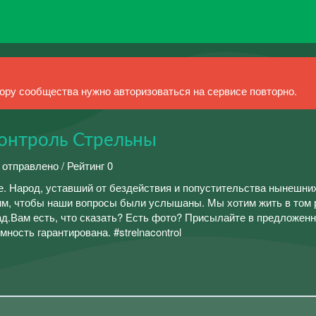
ру сообщества нужно авторизоваться на сервисе повторно.
онтроль Стрельны
 отправлено / Рейтинг 0
е. Народ, уставший от бездействия и попустительства нынешни
м, чтобы наши вопросы были услышаны. Мы хотим жить в том 
ад.Вам есть, что сказать? Есть фото? Присылайте в предложен
ность гарантирована. #strelnacontrol